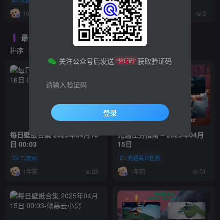
16分钟前
昨天
10
3
最新发布
第237页
排序
更新
浏览
点赞
评论
关注公众号后发送
获取验证码
“验证码”
请输入验证码
登录
每日壁纸合集 2025年04月16
光遇任务指南 – 2025年04月
日 00:03
15日
二次元
光遇每日任务
1年前
1年前
28
51