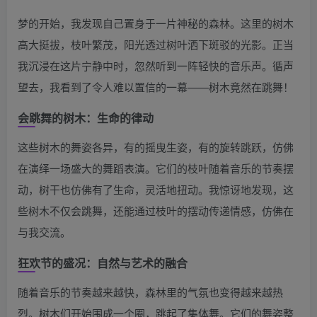
梦的开始，我发现自己置身于一片神秘的森林。这里的树木
高大挺拔，枝叶繁茂，阳光透过树叶洒下斑驳的光影。正当
我沉浸在这片宁静中时，忽然听到一阵轻快的音乐声。循声
望去，我看到了令人难以置信的一幕——树木竟然在跳舞！
会跳舞的树木：生命的律动
这些树木的舞姿各异，有的摇曳生姿，有的旋转跳跃，仿佛
在演绎一场盛大的舞蹈表演。它们的枝叶随着音乐的节奏摆
动，树干也仿佛有了生命，灵活地扭动。我惊讶地发现，这
些树木不仅会跳舞，还能通过枝叶的摆动传递情感，仿佛在
与我交流。
狂欢节的盛况：自然与艺术的融合
随着音乐的节奏越来越快，森林里的气氛也变得越来越热
烈。树木们开始围成一个圈，跳起了集体舞。它们的舞姿整