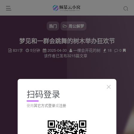
热门
周公解梦
梦见和一群会跳舞的树木举办狂欢节
831字
5分钟
2025-04-30
一棵会开花的树
18
0
该作者已发布3215篇文章
扫码登录
使用
其它方式登录
或
注册