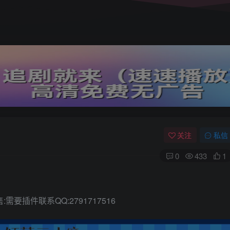
关注
私信
0
433
1
插件联系QQ:2791717516