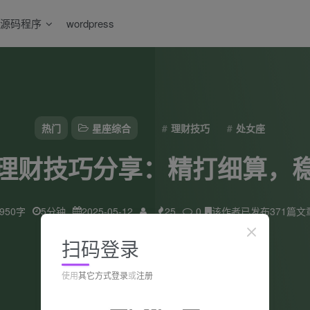
源码程序
wordpress
热门
星座综合
理财技巧
处女座
理财技巧分享：精打细算，
950字
5分钟
2025-05-12
25
0
该作者已发布371篇文
扫码登录
使用
其它方式登录
或
注册