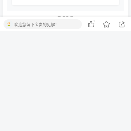
THE END
1
欢迎您留下宝贵的见解！
周公解梦
# 周公解梦
# 梦境解析
# 心理学
# 文化背景
# 梦见火
喜欢就支持一下吧
点赞
1
分享
收藏
上一篇
下一篇
周公解梦梦见水：梦境解析
周公解梦：梦见房子的含义