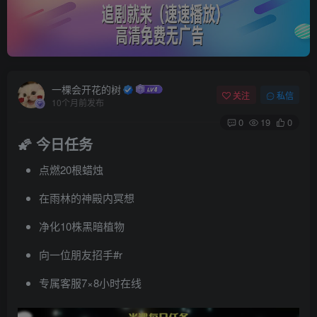
一棵会开花的树
关注
私信
10个月前发布
0
19
0
🌠 今日任务
点燃20根蜡烛
在雨林的神殿内冥想
净化10株黑暗植物
向一位朋友招手#r
专属客服7×8小时在线