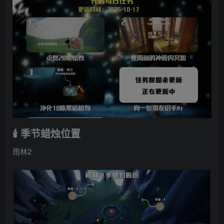
🕯️ 季节蜡烛位置
雨林2