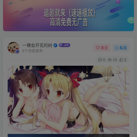
一棵会开花的树
关注
私信
9个月前发布
0
10
2