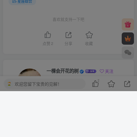
星座综合
喜欢就支持一下吧
点赞
2
分享
收藏
一棵会开花的树
关注
2
3
3217
1
2
13.8W+
欢迎您留下宝贵的见解！
这家伙很懒，什么都没有写...
10分钟一篇爆文，百分百 AI率=0，用deepseek轻松玩转公众号爆文项目
2023-2025淘宝店群运营，涵盖C店/天猫店群两大赛道，帮你掌握全周期运营打法