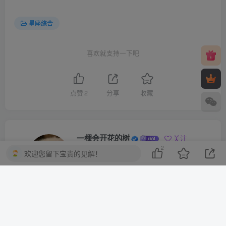
星座综合
喜欢就支持一下吧
点赞
2
分享
收藏
一棵会开花的树
关注
2
欢迎您留下宝贵的见解！
3
3216
1
2
13.7W+
这家伙很懒，什么都没有写...