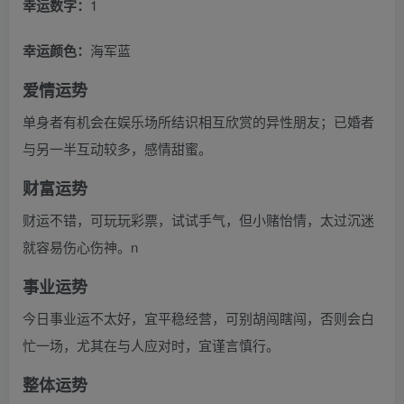
幸运数字：
1
幸运颜色：
海军蓝
爱情运势
单身者有机会在娱乐场所结识相互欣赏的异性朋友；已婚者
与另一半互动较多，感情甜蜜。
财富运势
财运不错，可玩玩彩票，试试手气，但小赌怡情，太过沉迷
就容易伤心伤神。n
事业运势
今日事业运不太好，宜平稳经营，可别胡闯瞎闯，否则会白
忙一场，尤其在与人应对时，宜谨言慎行。
整体运势