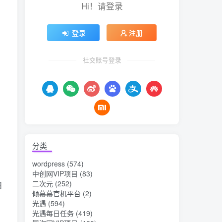
Hi！请登录
登录
注册
社交账号登录
分类
wordpress
(574)
中创网VIP项目
(83)
二次元
(252)
日
倾慕慕官机平台
(2)
光遇
(594)
光遇每日任务
(419)