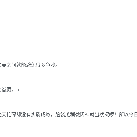
夫妻之间就能避免很多争吵。
眷顾。n
整天忙碌却没有实质成效，脑袋瓜稍微闪神就出状况啰！所以今