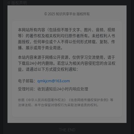
©
版权声明
© 2025 知识共享平台 版权所有
本网站所有内容（包括但不限于文字、图片、音频、视频
等）的著作权及相关权利均归原作者所有。未经权利人书
面授权，任何单位或个人不得以任何形式转载、复制、传
播、展示或用于商业用途。
本站内容来源于网络公开资源，仅供学习交流使用，请于
下载后24小时内删除。若您认为相关内容侵犯您的合法权
益，请通过以下方式提交权利通知：
电子邮箱：
qmkjcm@163.com
受理时间：收到通知后24小时内响应处理
依据《中华人民共和国著作权法》《信息网络传播权保护条例》等
法律法规，本平台保留对侵权行为采取法律追责的权利。
THE END