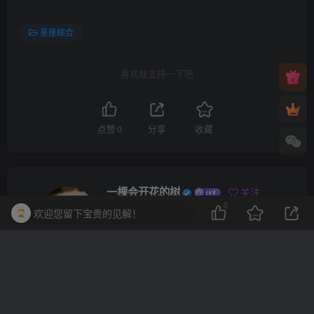
星座综合
喜欢就支持一下吧
点赞
0
分享
收藏
一棵会开花的树
关注
0
欢迎您留下宝贵的见解！
3
3217
1
2
13.7W+
这家伙很懒，什么都没有写...