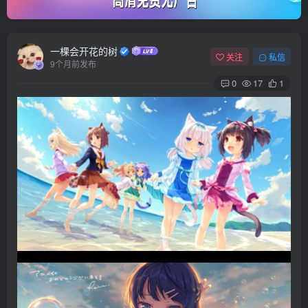
一棵会开花的树
关注
私信
9个月前发布
0
17
1