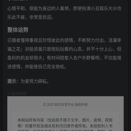
心情平和，很能为身边的人着想，即使扮演小丑娱乐大众也
乐此不疲，非常受欢迎。
整体运势
已婚者懂得重视且珍惜彼此的感情，不断努力付出，浇灌幸
福之花；对投资虽只是抱玩玩看的心态，并不十分上心，但
盈利的机会却很大；有时间陪家人去户外野餐吧，不仅能增
进感情，并能使自己完全放松。
提示：
为爱努力耕耘。
©
版权声明
© 2025 知识共享平台 版权所有
本网站所有内容（包括但不限于文字、图片、音频、视频
等）的著作权及相关权利均归原作者所有。未经权利人书