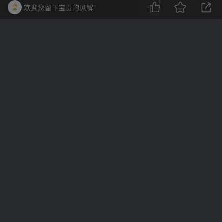
1
欢迎您留下宝贵的见解！
相关推荐
12星座性格特点详解：揭秘星座性格的秘密
评论
抢沙发
请登录后发表评论
登录
注册