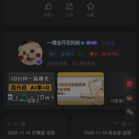
点赞
1
分享
收藏
一棵会开花的树
关注
3
3215
1
2
13.7W+
这家伙很懒，什么都没有写...
10分钟一篇爆文，百分百 AI率=0，用deepseek轻松玩转公众号爆文项目
2023-2025淘宝店群运营，涵盖C店/天猫店群两大赛道，帮你掌握全周期运营打法
上一篇
下一篇
2025-11-16 巨蟹座 运势
2025-11-16 处女座 运势