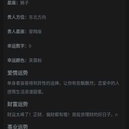
星座：
狮子
贵人方位：
东北方向
贵人星座：
摩羯座
幸运数字：
0
幸运颜色：
芙蓉粉
爱情运势
单身者容易得到异性的追捧，让你有些飘飘然；恋爱中的人
感情生活浪漫甜蜜。
财富运势
财运太棒了！正财、偏财都有喔！是投资理财的好日子。n
事业运势