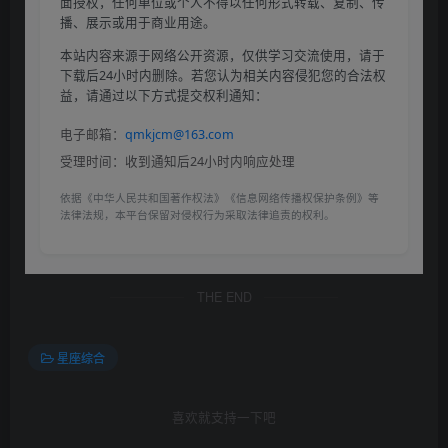
面授权，任何单位或个人不得以任何形式转载、复制、传
播、展示或用于商业用途。
本站内容来源于网络公开资源，仅供学习交流使用，请于
下载后24小时内删除。若您认为相关内容侵犯您的合法权
益，请通过以下方式提交权利通知：
电子邮箱：
qmkjcm@163.com
受理时间：收到通知后24小时内响应处理
依据《中华人民共和国著作权法》《信息网络传播权保护条例》等
法律法规，本平台保留对侵权行为采取法律追责的权利。
THE END
星座综合
喜欢就支持一下吧