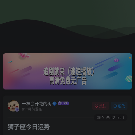
一棵会开花的树
关注
私信
9个月前发布
0
12
1
狮子座今日运势