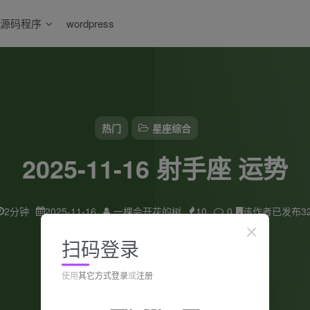
源码程序
wordpress
热门
星座综合
2025-11-16 射手座 运势
2分钟
2025-11-16
一棵会开花的树
10
0
该作者已发布3
扫码登录
使用
其它方式登录
或
注册