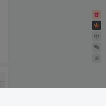
12星座性格特点详解：揭秘星座性格的秘密
wordpress光遇每日任务攻略自动发布插件
如何联系光遇客服：全方位联系方式指南