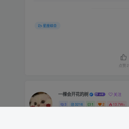
星座综合
点赞
2
一棵会开花的树
关注
3
3216
1
2
13.7W+
这家伙很懒，什么都没有写...