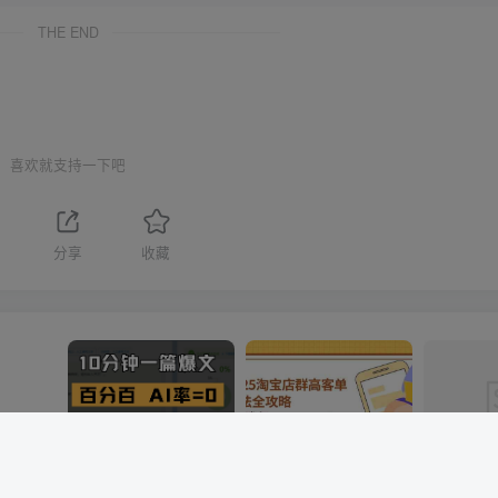
THE END
喜欢就支持一下吧
分享
收藏
10分钟一篇爆文，百分百 AI率=0，用deepseek轻松玩转公众号爆文项目
2023-2025淘宝店群运营，涵盖C店/天猫店群两大赛道，帮你掌握全周期运营打法