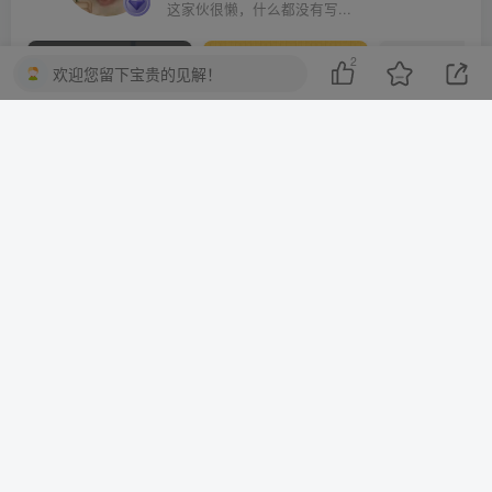
这家伙很懒，什么都没有写...
2
欢迎您留下宝贵的见解！
10分钟一篇爆文，百分百 AI率=0，用deepseek轻松玩转公众号爆文项目
2023-2025淘宝店群运营，涵盖C店/天猫店群两大赛道，帮你掌握全周期运营打法
上一篇
下一篇
2025-11-17 金牛座 运势
2025-11-17 巨蟹座 运势
相关推荐