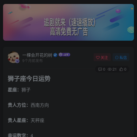
一棵会开花的树
关注
私信
9个月前发布
0
21
0
狮子座今日运势
星座：
狮子
贵人方位：
西南方向
贵人星座：
天秤座
幸运数字：
4