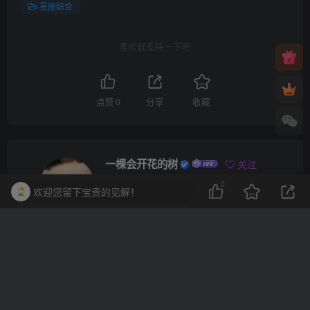
星座综合
喜欢就支持一下吧
点赞
0
分享
收藏
一棵会开花的树
关注
0
3
3216
1
2
13.7W+
欢迎您留下宝贵的见解！
这家伙很懒，什么都没有写...
10分钟一篇爆文，百分百 AI率=0，用deepseek轻松玩转公众号爆文项目
2023-2025淘宝店群运营，涵盖C店/天猫店群两大赛道，帮你掌握全周期运营打法