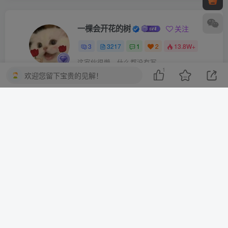
一棵会开花的树
关注
3
3217
1
2
13.8W+
这家伙很懒，什么都没有写...
1
欢迎您留下宝贵的见解！
10分钟一篇爆文，百分百 AI率=0，用deepseek轻松玩转公众号爆文项目
2023-2025淘宝店群运营，涵盖C店/天猫店群两大赛道，帮你掌握全周期运营打法
上一篇
下一篇
2025-11-19 白羊座 运势
2025-11-19 双子座 运势
相关推荐