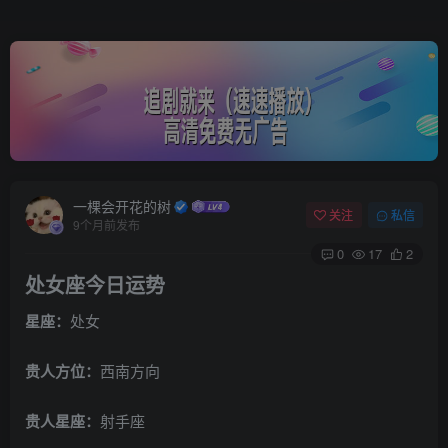
一棵会开花的树
关注
私信
9个月前发布
0
17
2
处女座今日运势
星座：
处女
贵人方位：
西南方向
贵人星座：
射手座