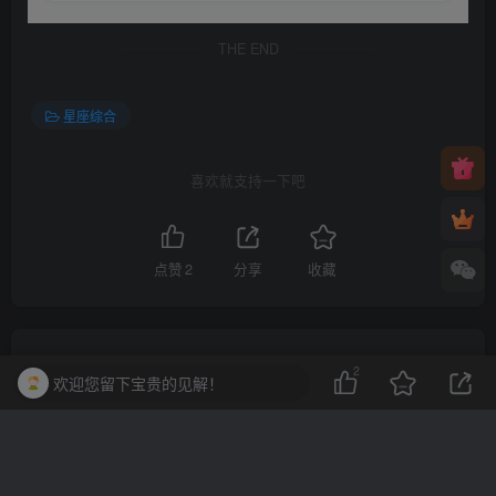
THE END
星座综合
喜欢就支持一下吧
点赞
2
分享
收藏
一棵会开花的树
关注
2
欢迎您留下宝贵的见解！
3
3215
1
2
13.7W+
这家伙很懒，什么都没有写...