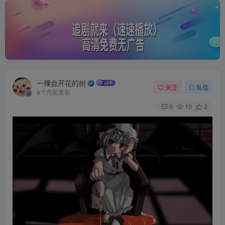
一棵会开花的树
关注
私信
9个月前发布
0
10
2