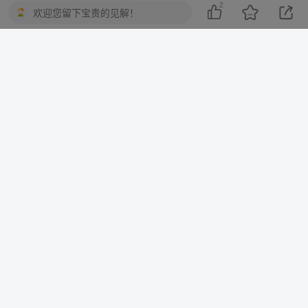
2
欢迎您留下宝贵的见解！
依据《中华人民共和国著作权法》《信息网络传播权保护条例》等
法律法规，本平台保留对侵权行为采取法律追责的权利。
THE END
二次元
喜欢就支持一下吧
点赞
2
分享
收藏
一棵会开花的树
关注
3
3217
1
2
13.8W+