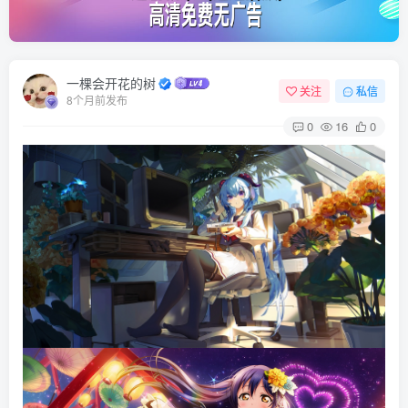
一棵会开花的树
关注
私信
8个月前发布
0
16
0