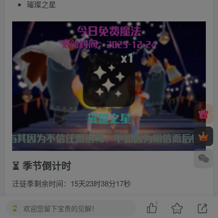
璀璨之星
⏳ 季节倒计时
迁徒季剩余时间：15天23时38分17秒
1
有季卡完全毕业：67天
欢迎您留下宝贵的见解！