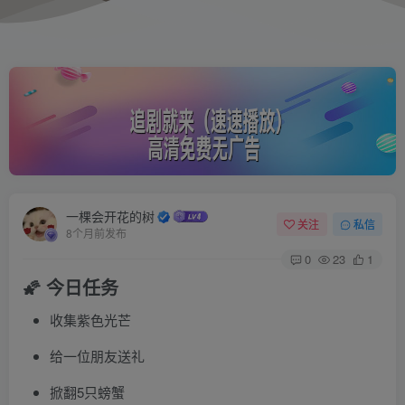
一棵会开花的树
关注
私信
8个月前发布
0
23
1
🌠 今日任务
收集紫色光芒
给一位朋友送礼
掀翻5只螃蟹