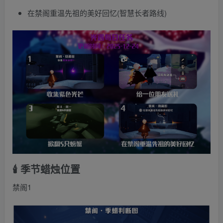
在禁阁重温先祖的美好回忆(智慧长者路线)
🕯️ 季节蜡烛位置
禁阁1