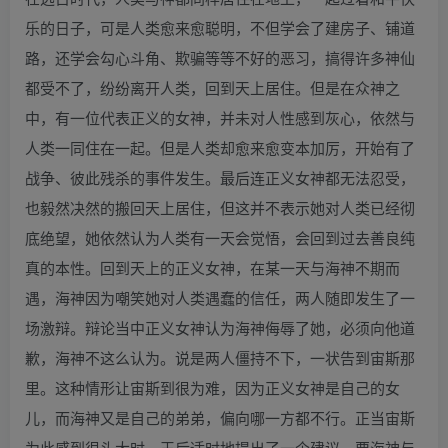
乐的日子，可是人类愈来愈聪明，不但学会了建房子、铺道
路，还学会勾心斗角、欺骗等等不好的恶习，搞得许多神仙
都受不了，纷纷离开人类，回到天上居住。但是在众神之
中，有一位代表正义的女神，并未对人性感到灰心，依然与
人类一同住在一起。但是人类却愈来愈变本加厉，开始有了
战争、彼此残杀的事件发生。最后连正义女神都无法忍受，
也毅然决然的搬回天上居住，但这并不表示她对人类已经彻
底绝望，她依然认为人类有一天会觉悟，会回到过去善良纯
真的本性。回到天上的正义女神，在某一天与海神不期而
遇，海神因为嘲笑她对人类遇蠢的信任，两人随即发生了一
场激辩。辩论当中正义女神认为海神侮辱了她，必须向他道
歉，海神不这么认为。说是两人僵持不下，一状告到宙斯那
里。这种情形让宙斯到很为难，因为正义女神是自己的女
儿，而海神又是自己的弟弟，偏向哪一方都不行。正当宙斯
为此感到很头大时，王后适时地提出了一个建议，要海神与