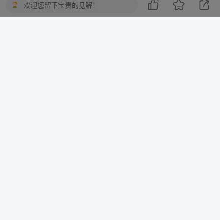
欢迎您留下宝贵的见解！
©
版权声明
© 2025 知识共享平台 版权所有
本网站所有内容（包括但不限于文字、图片、音频、视频
等）的著作权及相关权利均归原作者所有。未经权利人书
面授权，任何单位或个人不得以任何形式转载、复制、传
播、展示或用于商业用途。
本站内容来源于网络公开资源，仅供学习交流使用，请于
下载后24小时内删除。若您认为相关内容侵犯您的合法权
益，请通过以下方式提交权利通知：
电子邮箱：
qmkjcm@163.com
受理时间：收到通知后24小时内响应处理
依据《中华人民共和国著作权法》《信息网络传播权保护条例》等
法律法规，本平台保留对侵权行为采取法律追责的权利。