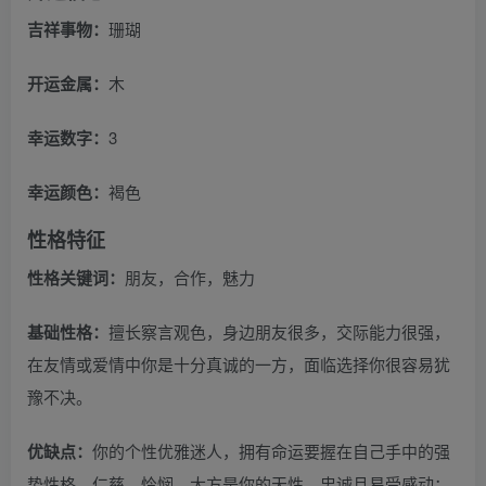
吉祥事物：
珊瑚
开运金属：
木
幸运数字：
3
幸运颜色：
褐色
性格特征
性格关键词：
朋友，合作，魅力
基础性格：
擅长察言观色，身边朋友很多，交际能力很强，
在友情或爱情中你是十分真诚的一方，面临选择你很容易犹
豫不决。
优缺点：
你的个性优雅迷人，拥有命运要握在自己手中的强
势性格。仁慈、怜悯、大方是你的天性，忠诚且易受感动；