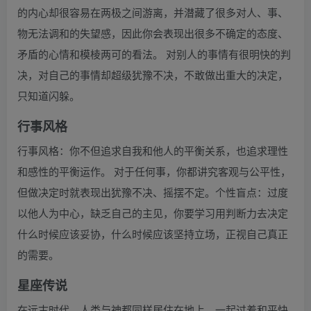
的内心却很容易在两极之间游离，并潜藏了很多对人、事、
物无法调和的失望感，因此你会表现出很多不确定的态度、
矛盾的心情和模棱两可的看法。 对别人的事情有很明快的判
决，对自己的事情却超级犹豫不决，不敢做出重大的决定，
只知道闪躲。
行事风格
行事风格：你不但追求自我和他人的平衡关系，也追求理性
和感性的平衡运作。 对于任何事，你都讲究客观与公平性，
但做决定时就表现出犹豫不决、摇摆不定。个性盲点：过度
以他人为中心，缺乏自己的主见，你要学习用判断力去决定
什么时候应该妥协，什么时候应该坚持立场，正视自己真正
的需要。
星座传说
在远古时代，人类与神都同样居住在地上，一起过着和平快