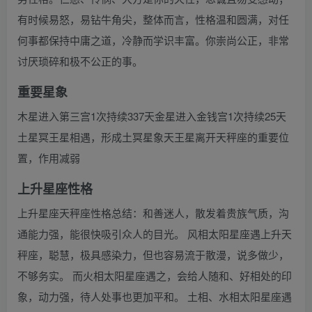
有时候易怒，易钻牛角尖，整体而言，性格温和圆满，对任
何事都保持中庸之道，冷静而学识丰富。你崇尚公正，非常
讨厌琐碎和极不公正的事。
重要星象
木星进入第三宫1次持续337天金星进入金钱宫1次持续25天
土星冥王星相遇，形成土冥星象天王星离开天秤座的重要位
置，作用减弱
上升星座性格
上升星座天秤座性格总结：和善迷人，散发着贵族气质，沟
通能力强，能很快吸引众人的目光。 风相太阳星座遇上升天
秤座，聪慧，极具感染力，但也容易流于散漫，说多做少，
不够务实。 而火相太阳星座遇之，会给人随和、好相处的印
象，动力强，待人处事也更加平和。 土相、水相太阳星座遇