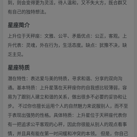
到，则会变得更为灵活，待人温和，又不失大方，既合群又
有自己的独特想法。
星座简介
上升位于天秤座：文雅、公平、矛盾优点：公正，客观。上
升代表：灵魂，外在行为，生活态度。缺点：犹豫不决，缺
乏主见。
星座特质
潜在特性：表达爱与美的特质，寻求和谐、分享的双向沟
通。基本特质：上升星落在天秤座你的自我感比较薄弱，容
易为了跟别人建立和谐的关系，做出很多不必要的妥协和让
步。 不过你也擅长运用个人的自然魅力来说服别人，而不至
于表现出强势的性格。具体特质：上升星位于天秤座代表你
有一把追求公平客观的心秤，因此你很能从别人的观点看事
情，并且具有能在第一时间缓和冲突的本领。 但是，你自己