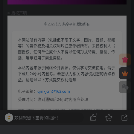
©
版权声明
© 2025 知识共享平台 版权所有
本网站所有内容（包括但不限于文字、图片、音频、视频
等）的著作权及相关权利均归原作者所有。未经权利人书
面授权，任何单位或个人不得以任何形式转载、复制、传
播、展示或用于商业用途。
本站内容来源于网络公开资源，仅供学习交流使用，请于
下载后24小时内删除。若您认为相关内容侵犯您的合法权
益，请通过以下方式提交权利通知：
电子邮箱：
qmkjcm@163.com
受理时间：收到通知后24小时内响应处理
依据《中华人民共和国著作权法》《信息网络传播权保护条例》等
1
法律法规，本平台保留对侵权行为采取法律追责的权利。
欢迎您留下宝贵的见解！