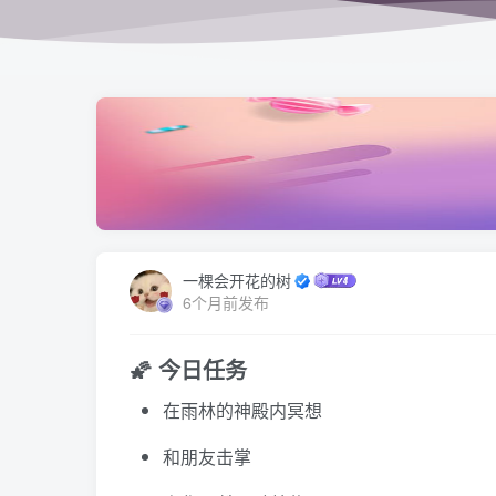
一棵会开花的树
6个月前发布
🌠 今日任务
在雨林的神殿内冥想
和朋友击掌