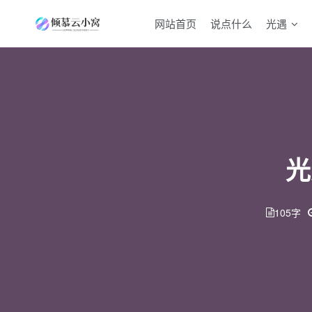
网站首页
说点什么
光遇
光
105字