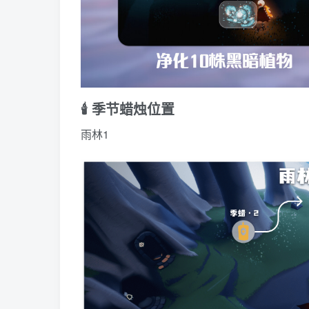
🕯️ 季节蜡烛位置
雨林1