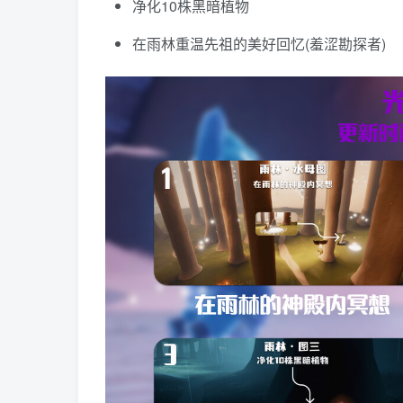
净化10株黑暗植物
在雨林重温先祖的美好回忆(羞涩勘探者)