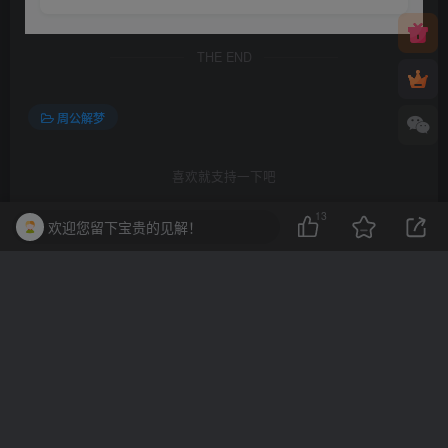
THE END
周公解梦
喜欢就支持一下吧
13
欢迎您留下宝贵的见解！
点赞
13
分享
收藏
一棵会开花的树
关注
3
3215
1
2
13.7W+
这家伙很懒，什么都没有写...