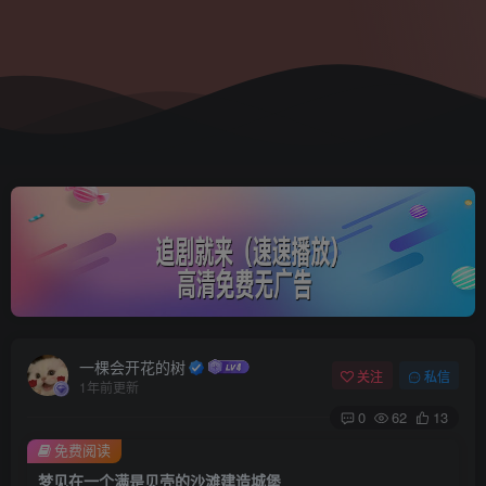
一棵会开花的树
关注
私信
1年前更新
0
62
13
免费阅读
梦见在一个满是贝壳的沙滩建造城堡