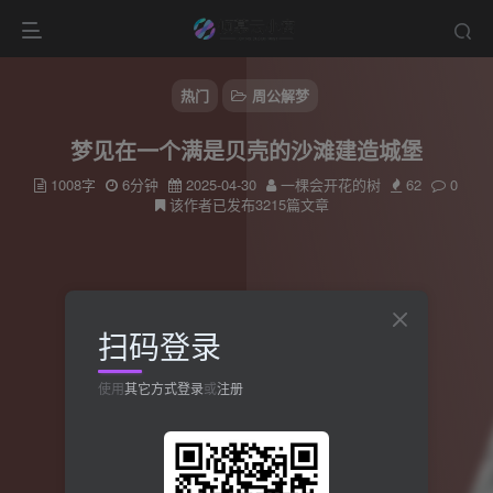
热门
周公解梦
梦见在一个满是贝壳的沙滩建造城堡
1008字
6分钟
2025-04-30
一棵会开花的树
62
0
该作者已发布3215篇文章
扫码登录
使用
其它方式登录
或
注册