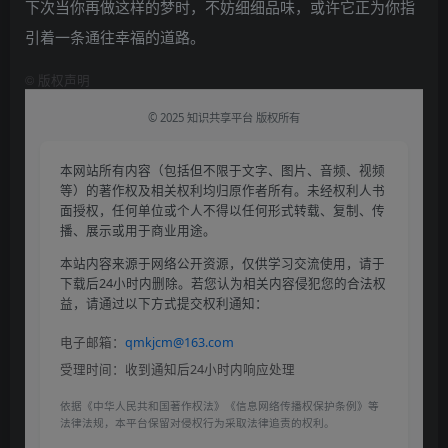
下次当你再做这样的梦时，不妨细细品味，或许它正为你指
引着一条通往幸福的道路。
©
版权声明
© 2025 知识共享平台 版权所有
本网站所有内容（包括但不限于文字、图片、音频、视频
等）的著作权及相关权利均归原作者所有。未经权利人书
面授权，任何单位或个人不得以任何形式转载、复制、传
播、展示或用于商业用途。
本站内容来源于网络公开资源，仅供学习交流使用，请于
下载后24小时内删除。若您认为相关内容侵犯您的合法权
益，请通过以下方式提交权利通知：
电子邮箱：
qmkjcm@163.com
受理时间：收到通知后24小时内响应处理
依据《中华人民共和国著作权法》《信息网络传播权保护条例》等
法律法规，本平台保留对侵权行为采取法律追责的权利。