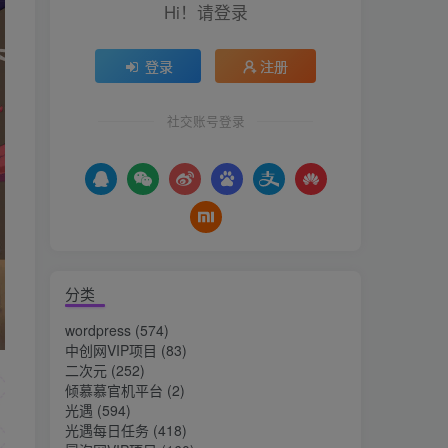
Hi！请登录
登录
注册
社交账号登录
分类
wordpress
(574)
中创网VIP项目
(83)
二次元
(252)
倾慕慕官机平台
(2)
光遇
(594)
光遇每日任务
(418)