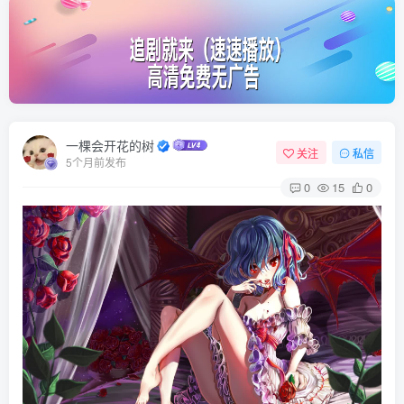
一棵会开花的树
关注
私信
5个月前发布
0
15
0