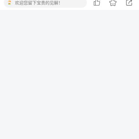
欢迎您留下宝贵的见解！
依据《中华人民共和国著作权法》《信息网络传播权保护条例》等
法律法规，本平台保留对侵权行为采取法律追责的权利。
THE END
二次元
喜欢就支持一下吧
点赞
0
分享
收藏
一棵会开花的树
关注
3
3217
1
2
13.8W+