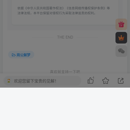
依据《中华人民共和国著作权法》《信息网络传播权保护条例》等
法律法规，本平台保留对侵权行为采取法律追责的权利。
THE END
周公解梦
喜欢就支持一下吧
4
欢迎您留下宝贵的见解！
点赞
4
分享
收藏
一棵会开花的树
关注