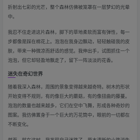
折射出七彩的光芒，整个森林仿佛被笼罩在一层梦幻的光晕
中。
我忍不住走进这片森林，脚下的草地柔软而富有弹性，每一
步都像是踩在棉花上。泡泡在我身边飘动，轻轻触碰我的皮
肤，带来一种微凉而舒适的感觉。我伸出手，试图抓住一个
泡泡，但它却轻盈地飘走了，留下一阵淡淡的花香。
迷失在奇幻世界
随着我深入森林，周围的景象变得越来越奇特。树木的形状
开始变得不规则，有的像巨大的蘑菇，有的像扭曲的藤蔓。
泡泡的数量也越来越多，它们在空中飞舞，形成各种奇妙的
图案。我仿佛置身于一个巨大的万花筒中，眼前的一切都在
不断变化。
然而，就在这时，我发现自己迷路了。原本清晰的小路消失