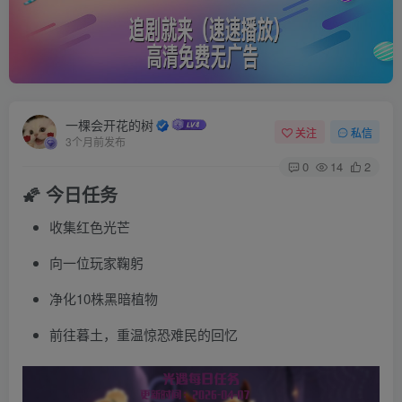
一棵会开花的树
关注
私信
3个月前发布
0
14
2
🌠 今日任务
收集红色光芒
向一位玩家鞠躬
净化10株黑暗植物
前往暮土，重温惊恐难民的回忆