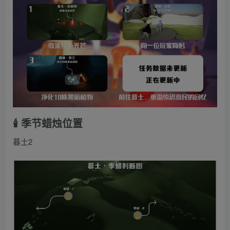
🕯️ 季节蜡烛位置
暮土2