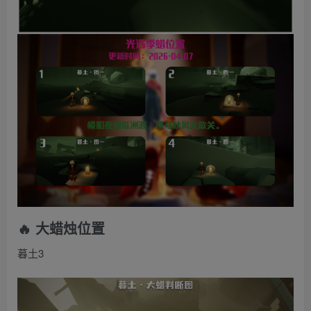
🔥 大蜡烛位置
暮土3