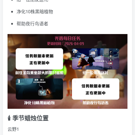
净化10株黑暗植物
帮助夜行鸟语者
🕯️ 季节蜡烛位置
云野1