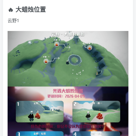
🔥 大蜡烛位置
云野1