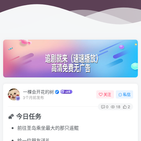
一棵会开花的树
关注
私信
3个月前发布
0
18
2
🌠 今日任务
前往圣岛乘坐最大的那只遥鲲
给一位朋友送礼