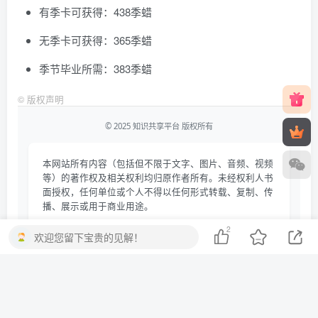
有季卡可获得：438季蜡
无季卡可获得：365季蜡
季节毕业所需：383季蜡
©
版权声明
© 2025 知识共享平台 版权所有
本网站所有内容（包括但不限于文字、图片、音频、视频
等）的著作权及相关权利均归原作者所有。未经权利人书
面授权，任何单位或个人不得以任何形式转载、复制、传
播、展示或用于商业用途。
本站内容来源于网络公开资源，仅供学习交流使用，请于
2
欢迎您留下宝贵的见解！
下载后24小时内删除。若您认为相关内容侵犯您的合法权
益，请通过以下方式提交权利通知：
电子邮箱：
qmkjcm@163.com
受理时间：收到通知后24小时内响应处理