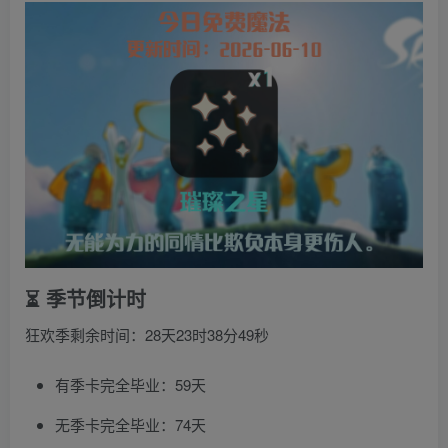
⏳ 季节倒计时
狂欢季剩余时间：28天23时38分49秒
有季卡完全毕业：59天
无季卡完全毕业：74天