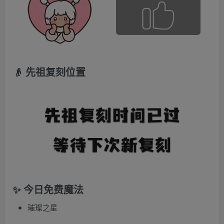
👴 先祖复刻位置
✨ 今日免费魔法
璀璨之星