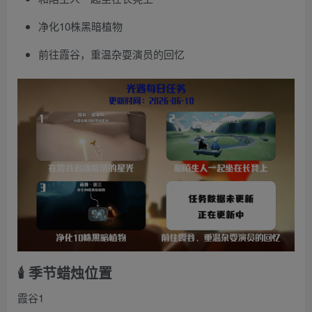
净化10株黑暗植物
前往霞谷，重温杂耍演员的回忆
🕯️ 季节蜡烛位置
霞谷1