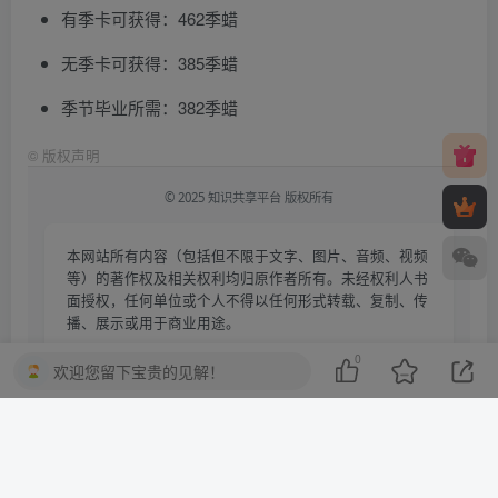
有季卡可获得：462季蜡
无季卡可获得：385季蜡
季节毕业所需：382季蜡
©
版权声明
© 2025 知识共享平台 版权所有
本网站所有内容（包括但不限于文字、图片、音频、视频
等）的著作权及相关权利均归原作者所有。未经权利人书
面授权，任何单位或个人不得以任何形式转载、复制、传
播、展示或用于商业用途。
本站内容来源于网络公开资源，仅供学习交流使用，请于
0
欢迎您留下宝贵的见解！
下载后24小时内删除。若您认为相关内容侵犯您的合法权
益，请通过以下方式提交权利通知：
电子邮箱：
qmkjcm@163.com
受理时间：收到通知后24小时内响应处理