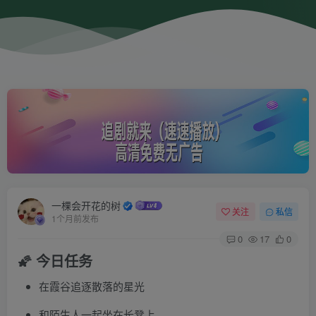
一棵会开花的树
关注
私信
1个月前发布
0
17
0
🌠 今日任务
在霞谷追逐散落的星光
和陌生人一起坐在长凳上