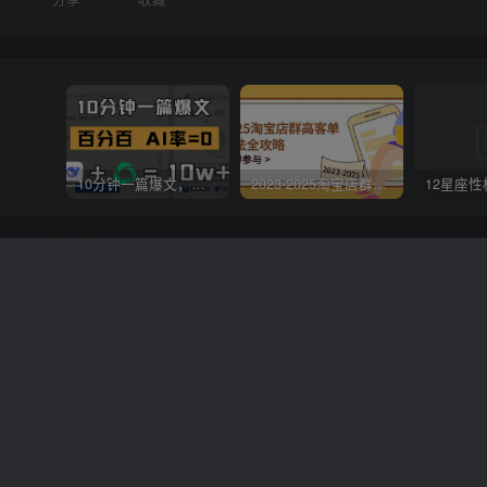
10分钟一篇爆文，百分百 AI率=0，用deepseek轻松玩转公众号爆文项目
2023-2025淘宝店群运营，涵盖C店/天猫店群两大赛道，帮你掌握全周期运营打法
下一
🕊️ 光遇小课堂（2026年06月16