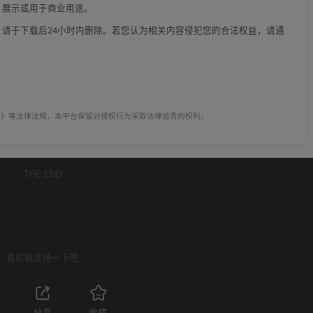
、展示或用于商业用途。
请于下载后24小时内删除。若您认为相关内容侵犯您的合法权益，请通
例》等法律法规，本平台保留对侵权行为采取法律追责的权利。
THE END
喜欢就支持一下吧
分享
收藏