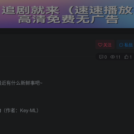
关注
私信
0
11
1
最近有什么新鲜事吧~
动
（作者：Key-ML）