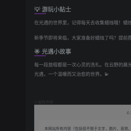
💡 游玩小贴士
在光遇的世界里，记得每天去收集蜡烛哦！蜡烛
新季节即将来临，大家准备好蜡烛了吗？提前
🌟 光遇小故事
每一段旅程都是一次心灵的洗礼。在云野的晨
光遇，一个温暖而又治愈的世界。💫
©
版权声明
©
本网站所有内容（包括但不限于文字、图片、音频