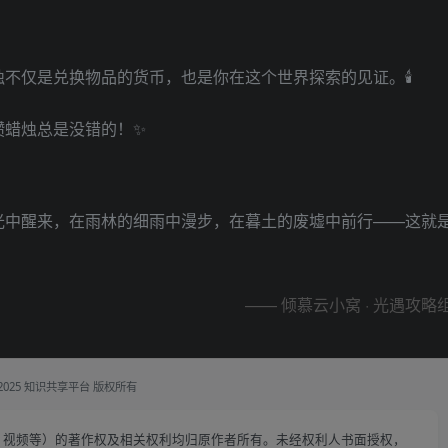
不仅是兑换物品的货币，也是你在这个世界探索的见证。🕯️
攒蜡烛总是没错的！✨
光中醒来，在雨林的细雨中漫步，在暮土的废墟中前行——这就
—— 倾慕云小窝 · 光遇攻略
 2025 知识共享平台 版权所有
、视频等）的著作权及相关权利均归原作者所有。未经权利人书面授权，