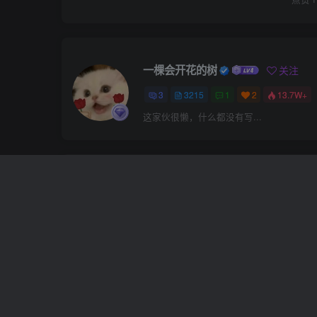
一棵会开花的树
关注
3
3215
1
2
13.7W+
这家伙很懒，什么都没有写...
上一篇
光遇原ID获取教程
相关推荐