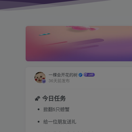
一棵会开花的树
36天前发布
🌠 今日任务
掀翻5只螃蟹
给一位朋友送礼