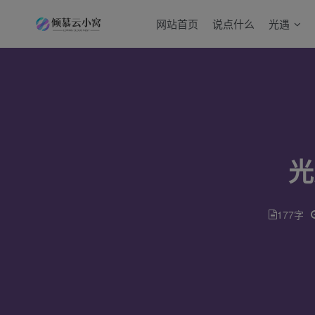
网站首页
说点什么
光遇
光
177字