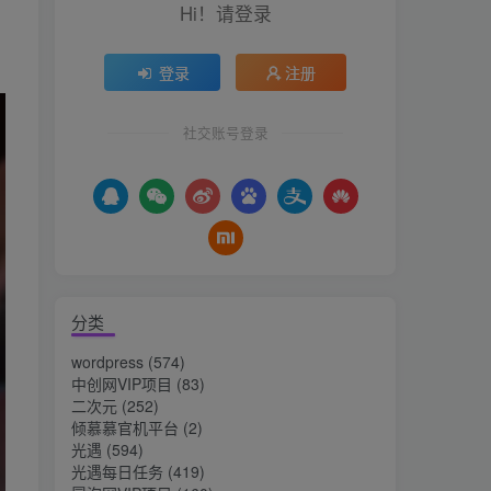
Hi！请登录
登录
注册
社交账号登录
分类
wordpress
(574)
中创网VIP项目
(83)
二次元
(252)
倾慕慕官机平台
(2)
光遇
(594)
光遇每日任务
(419)