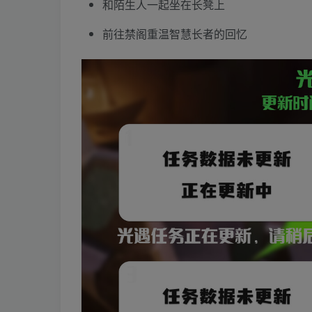
和陌生人一起坐在长凳上
前往禁阁重温智慧长者的回忆