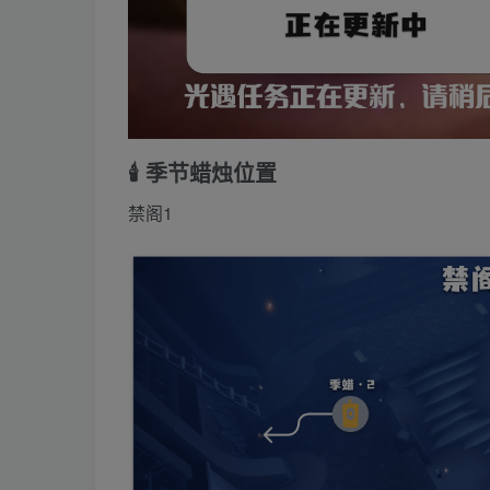
🕯️ 季节蜡烛位置
禁阁1