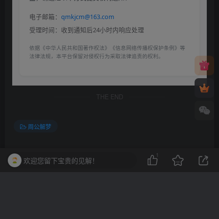
电子邮箱：
qmkjcm@163.com
受理时间：收到通知后24小时内响应处理
依据《中华人民共和国著作权法》《信息网络传播权保护条例》等
法律法规，本平台保留对侵权行为采取法律追责的权利。
THE END
周公解梦
喜欢就支持一下吧
1
欢迎您留下宝贵的见解！
点赞
1
分享
收藏