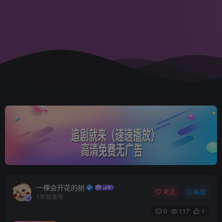
一棵会开花的树
关注
私信
1年前发布
0
117
1