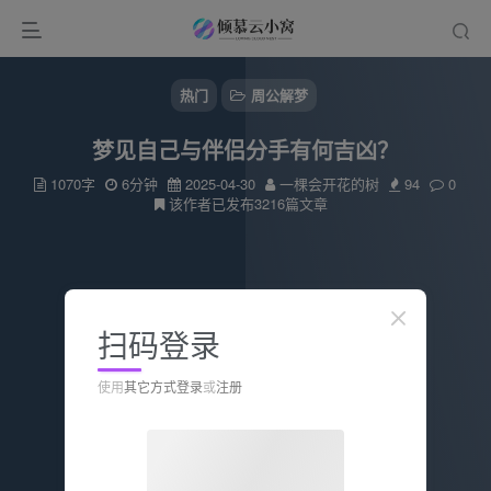
热门
周公解梦
梦见自己与伴侣分手有何吉凶？
1070字
6分钟
2025-04-30
一棵会开花的树
94
0
该作者已发布3216篇文章
扫码登录
使用
其它方式登录
或
注册