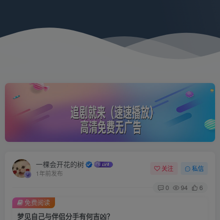
一棵会开花的树
关注
私信
1年前发布
0
94
6
免费阅读
梦见自己与伴侣分手有何吉凶？