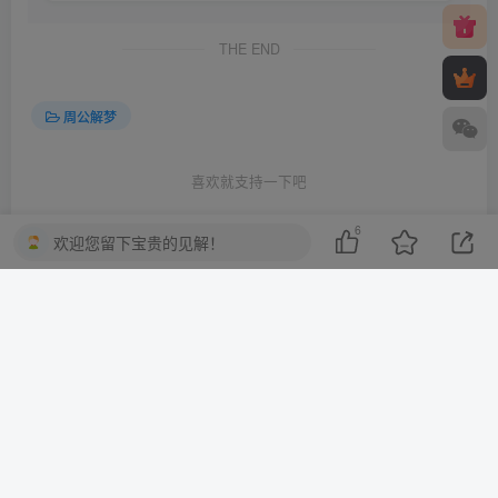
THE END
周公解梦
喜欢就支持一下吧
6
欢迎您留下宝贵的见解！
点赞
6
分享
收藏
一棵会开花的树
关注
3
3216
1
2
13.7W+
这家伙很懒，什么都没有写...