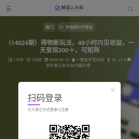
热门
中创网VIP项目
（14624期）得物新玩法，48小时内见收益，一
天变现300＋，可矩阵
115字
1分钟
2025-04-30
一棵会开花的树
18
0
该作者已发布3216篇文章
扫码登录
使用
其它方式登录
或
注册