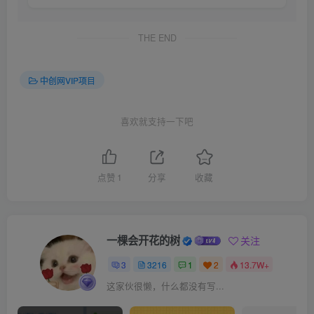
THE END
中创网VIP项目
喜欢就支持一下吧
点赞
1
分享
收藏
一棵会开花的树
关注
3
3216
1
2
13.7W+
这家伙很懒，什么都没有写...