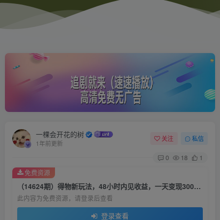
一棵会开花的树
关注
私信
1年前更新
0
18
1
免费资源
（14624期）得物新玩法，48小时内见收益，一天变现300＋，可矩阵
此内容为免费资源，请登录后查看
登录查看