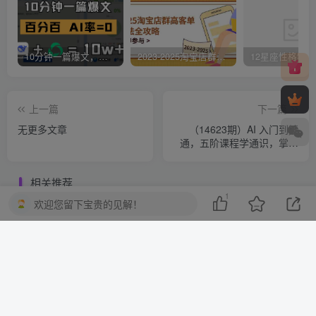
10分钟一篇爆文，百分百 AI率=0，用deepseek轻松玩转公众号爆文项目
2023-2025淘宝店群运营，涵盖C店/天猫店群两大赛道，帮你掌握全周期运营打法
上一篇
下一篇
无更多文章
（14623期）AI 入门到精
通，五阶课程学通识，掌握
多领域实操要点
相关推荐
1
欢迎您留下宝贵的见解！
（14717期）2025淘系电商对账全流程解析，订单售后资金处理，三大报表闭环管理
（14710期）AI绘画