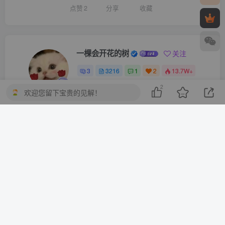
点赞
2
分享
收藏
一棵会开花的树
关注
3
3216
1
2
13.7W+
这家伙很懒，什么都没有写...
2
欢迎您留下宝贵的见解！
10分钟一篇爆文，百分百 AI率=0，用deepseek轻松玩转公众号爆文项目
2023-2025淘宝店群运营，涵盖C店/天猫店群两大赛道，帮你掌握全周期运营打法
上一篇
下一篇
得物0成本起号快速变现，可
【最新】淘宝无人直播带
批量矩阵，小白也能月入6k
货，独家技术，日入几张，
不违规不封号，操作简单