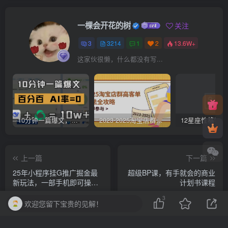
一棵会开花的树
关注
3
3214
1
2
13.6W+
这家伙很懒，什么都没有写...
10分钟一篇爆文，百分百 AI率=0，用deepseek轻松玩转公众号爆文项目
2023-2025淘宝店群运营，涵盖C店/天猫店群两大赛道，帮你掌握全周期运营打法
上一篇
下一篇
25年小程序挂G推广掘金最
超级BP课，有手就会的商业
新玩法，一部手机即可操
计划书课程
作，保底日入9张+【揭秘】
3
欢迎您留下宝贵的见解！
相关推荐