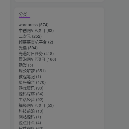
分类
wordpress
(574)
中创网VIP项目
(83)
二次元
(252)
倾慕慕官机平台
(2)
光遇
(594)
光遇每日任务
(418)
冒泡网VIP项目
(160)
动漫
(5)
周公解梦
(651)
教程笔记
(1)
星座综合
(470)
游戏资讯
(90)
源码程序
(64)
生活经验
(92)
福缘网VIP项目
(53)
科技前沿
(10)
网站源码
(1)
说点什么
(4)
软件程序
(63)