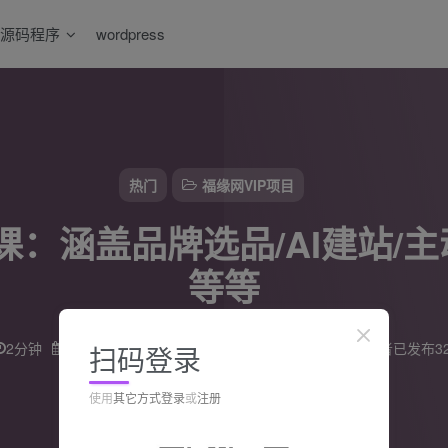
源码程序
wordpress
热门
福缘网VIP项目
开课：涵盖品牌选品/AI建站/主
等等
2分钟
2025-05-07
一棵会开花的树
18
0
该作者已发布3
扫码登录
使用
其它方式登录
或
注册