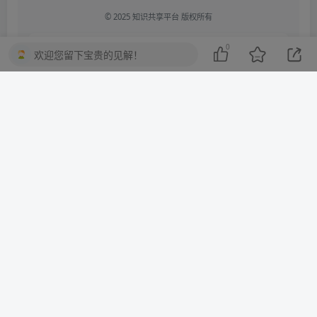
© 2025 知识共享平台 版权所有
0
欢迎您留下宝贵的见解！
本网站所有内容（包括但不限于文字、图片、音频、视频
等）的著作权及相关权利均归原作者所有。未经权利人书
面授权，任何单位或个人不得以任何形式转载、复制、传
播、展示或用于商业用途。
本站内容来源于网络公开资源，仅供学习交流使用，请于
下载后24小时内删除。若您认为相关内容侵犯您的合法权
益，请通过以下方式提交权利通知：
电子邮箱：
qmkjcm@163.com
受理时间：收到通知后24小时内响应处理
依据《中华人民共和国著作权法》《信息网络传播权保护条例》等
法律法规，本平台保留对侵权行为采取法律追责的权利。
THE END