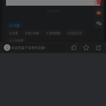
THE END
光遇
# 光遇
# 感人故事
# 游戏情感
# 玩家互动
# 人间真情
0
欢迎您留下宝贵的见解！
喜欢就支持一下吧
点赞
0
分享
收藏
上一篇
下一篇
光遇感人小故事生活篇：温
光遇感人小故事世界篇：温
暖人心的瞬间
暖的光芒照亮全球