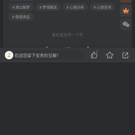
# 周公解梦
# 梦境解读
# 心理分析
# 心理咨询
# 情感调适
喜欢就支持一下吧
2
欢迎您留下宝贵的见解！
点赞
2
分享
收藏
一棵会开花的树
关注
3
3214
1
2
13.7W+
这家伙很懒，什么都没有写...