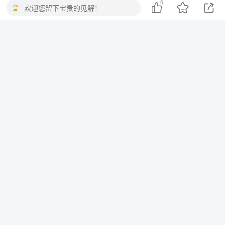
0
欢迎您留下宝贵的见解！
一棵会开花的树
关注
3
3217
1
2
13.8W+
这家伙很懒，什么都没有写...
10分钟一篇爆文，百分百 AI率=0，用deepseek轻松玩转公众号爆文项目
2023-2025淘宝店群运营，涵盖C店/天猫店群两大赛道，帮你掌握全周期运营打法
上一篇
下一篇
光遇实况解说：探索治愈系
光遇壁纸下载：让你的屏幕
游戏的温暖世界
焕发灵动之美
相关推荐