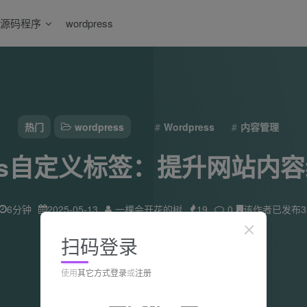
源码程序
wordpress
热门
wordpress
Wordpress
内容管理
ress自定义标签：提升网站内
6分钟
2025-05-13
一棵会开花的树
19
0
该作者已发布3
扫码登录
使用
其它方式登录
或
注册