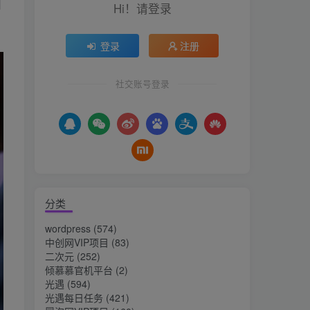
用
Hi！请登录
登录
注册
社交账号登录
分类
wordpress
(574)
中创网VIP项目
(83)
二次元
(252)
倾慕慕官机平台
(2)
光遇
(594)
光遇每日任务
(421)