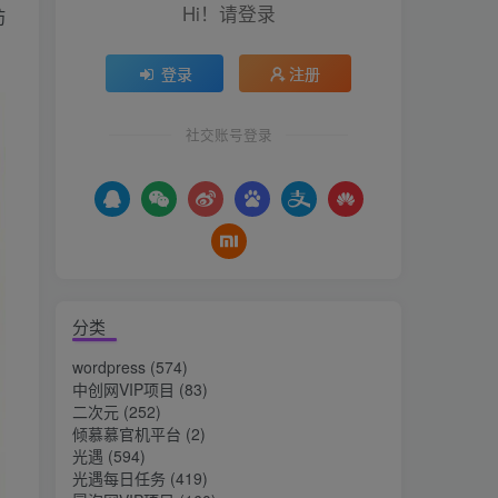
Hi！请登录
肪
登录
注册
社交账号登录
分类
wordpress
(574)
中创网VIP项目
(83)
二次元
(252)
倾慕慕官机平台
(2)
光遇
(594)
光遇每日任务
(419)