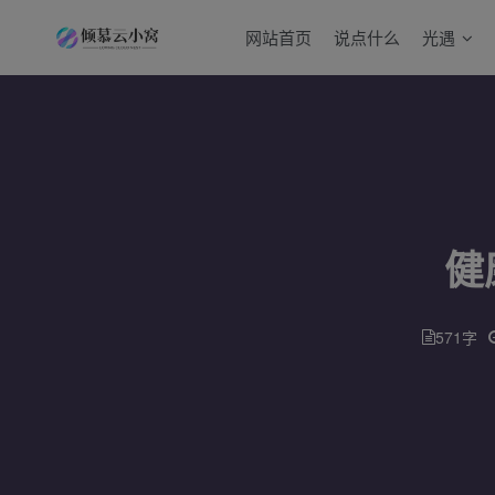
网站首页
说点什么
光遇
健
571字