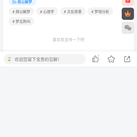
周公解梦
# 周公解梦
# 心理学
# 文化背景
# 梦境分析
# 梦见狗叫
喜欢就支持一下吧
1
欢迎您留下宝贵的见解！
点赞
1
分享
收藏
一棵会开花的树
关注
3
3214
1
2
13.7W+
这家伙很懒，什么都没有写...