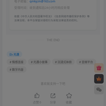
电子邮箱：
qmkjcm@163.com
受理时间：收到通知后24小时内响应处理
依据《中华人民共和国著作权法》《信息网络传播权保护条例》等
法律法规，本平台保留对侵权行为采取法律追责的权利。
THE END
光遇
# 情感连接
# 光遇小故事
# 沉浸式体验
# 音频平台
# 数字内容
喜欢就支持一下吧
点赞
0
分享
收藏