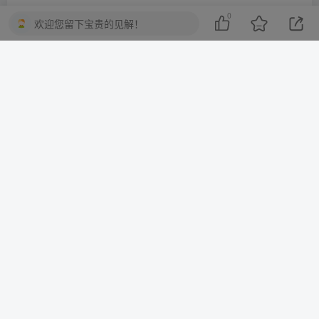
0
欢迎您留下宝贵的见解！
一棵会开花的树
关注
3
3216
1
2
13.7W+
这家伙很懒，什么都没有写...
10分钟一篇爆文，百分百 AI率=0，用deepseek轻松玩转公众号爆文项目
2023-2025淘宝店群运营，涵盖C店/天猫店群两大赛道，帮你掌握全周期运营打法
上一篇
下一篇
光遇小故事：视频平台上的
探索光遇小故事图文平台：
创意绽放
记录美好瞬间的温馨社区
相关推荐