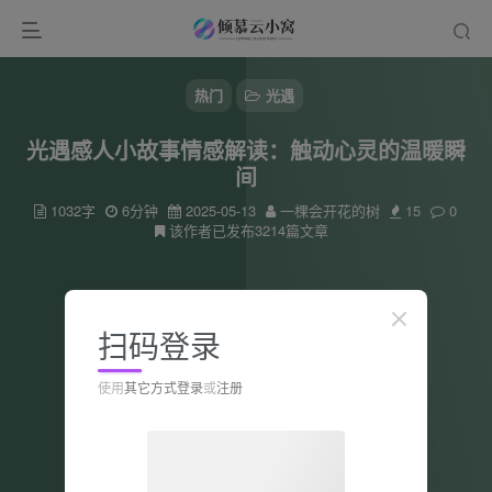
热门
光遇
光遇感人小故事情感解读：触动心灵的温暖瞬
间
1032字
6分钟
2025-05-13
一棵会开花的树
15
0
该作者已发布3214篇文章
扫码登录
使用
其它方式登录
或
注册