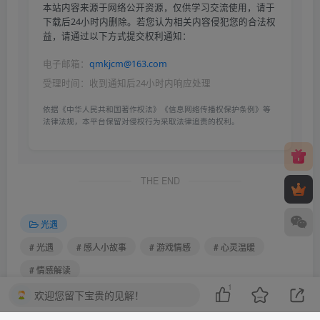
本站内容来源于网络公开资源，仅供学习交流使用，请于
下载后24小时内删除。若您认为相关内容侵犯您的合法权
益，请通过以下方式提交权利通知：
电子邮箱：
qmkjcm@163.com
受理时间：收到通知后24小时内响应处理
依据《中华人民共和国著作权法》《信息网络传播权保护条例》等
法律法规，本平台保留对侵权行为采取法律追责的权利。
THE END
光遇
# 光遇
# 感人小故事
# 游戏情感
# 心灵温暖
# 情感解读
1
欢迎您留下宝贵的见解！
喜欢就支持一下吧