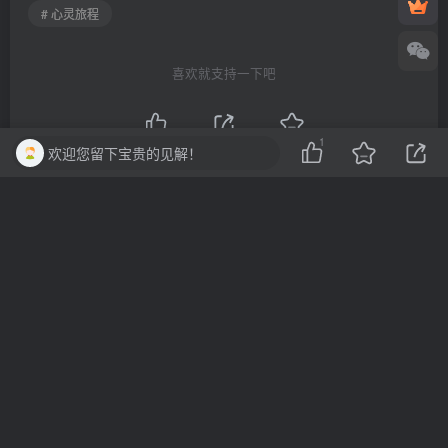
# 心灵旅程
喜欢就支持一下吧
1
欢迎您留下宝贵的见解！
点赞
1
分享
收藏
一棵会开花的树
关注
3
3214
1
2
13.7W+
这家伙很懒，什么都没有写...
10分钟一篇爆文，百分百 AI率=0，用deepseek轻松玩转公众号爆文项目
2023-2025淘宝店群运营，涵盖C店/天猫店群两大赛道，帮你掌握全周期运营打法