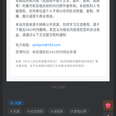
本网站所有内容（包括但不限于文字、图片、音频、视频
等）的著作权及相关权利均归原作者所有。未经权利人书
面授权，任何单位或个人不得以任何形式转载、复制、传
播、展示或用于商业用途。
本站内容来源于网络公开资源，仅供学习交流使用，请于
下载后24小时内删除。若您认为相关内容侵犯您的合法权
益，请通过以下方式提交权利通知：
电子邮箱：
qmkjcm@163.com
受理时间：收到通知后24小时内响应处理
依据《中华人民共和国著作权法》《信息网络传播权保护条例》等
法律法规，本平台保留对侵权行为采取法律追责的权利。
THE END
光遇
# 光遇
# 社交游戏
# 治愈系
# 游戏心得