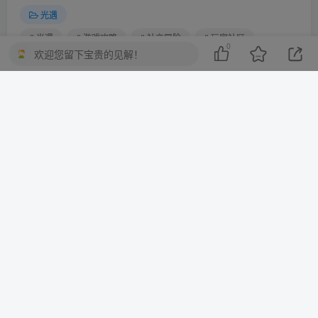
光遇
# 光遇
# 游戏攻略
# 社交冒险
# 玩家社区
0
欢迎您留下宝贵的见解！
# 隐藏成就
喜欢就支持一下吧
点赞
0
分享
收藏
一棵会开花的树
关注
3
3216
1
2
13.7W+
这家伙很懒，什么都没有写...