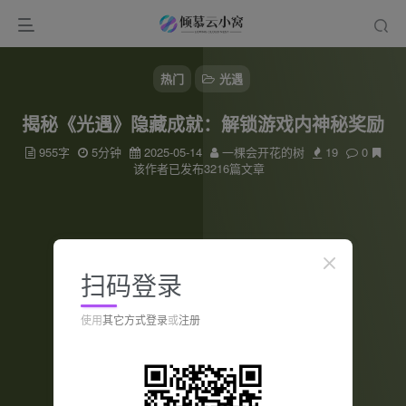
热门
光遇
揭秘《光遇》隐藏成就：解锁游戏内神秘奖励
955字
5分钟
2025-05-14
一棵会开花的树
19
0
该作者已发布3216篇文章
扫码登录
使用
其它方式登录
或
注册